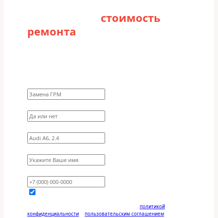
Рассчитайте
стоимость
ремонта
Заполните форму для точного расчета
стоимости
Какие работы нужно сделать?
Требуются ли запчасти?
Укажите марку, модель, двигатель
Имя
Ваш телефон
Отправляя данную форму, вы соглашаетесь с
политикой
конфиденциальности
и
пользовательским соглашением