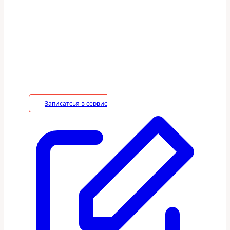
гарантия
В период действия гарантийного срока
владелец вправе потребовать устранение
недостатков в услуге на безвозмездной
основе, включая необходимые работы по
монтажу/демонтажу.
Записатсья в сервис