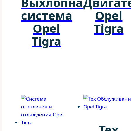
Выхлопная
Двигат
система
Opel
Opel
Tigra
Tigra
Тех