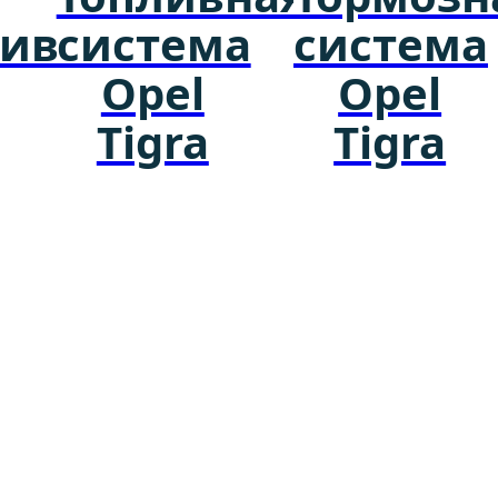
ивание
система
система
Opel
Opel
Tigra
Tigra