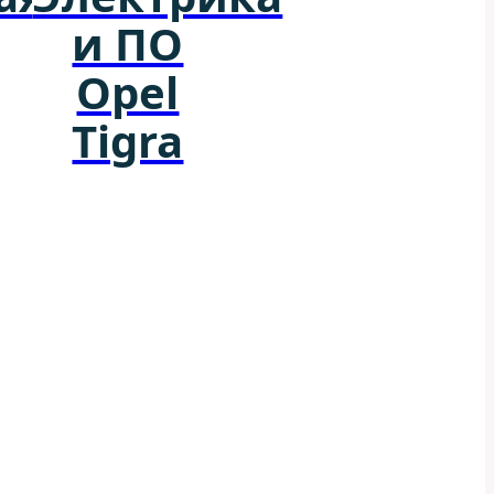
и ПО
Opel
Tigra