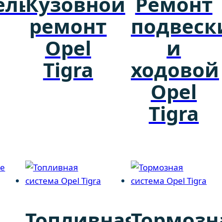
ель
Кузовной
Ремонт
ремонт
подвеск
Opel
и
Tigra
ходовой
Opel
Tigra
Топливная
Тормозн