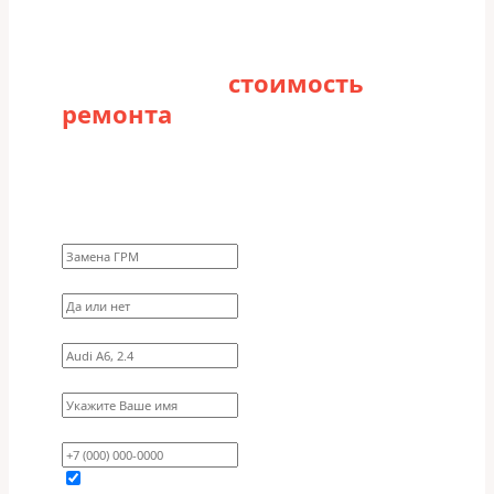
Рассчитайте
стоимость
ремонта
Заполните форму для точного расчета
стоимости
Какие работы нужно сделать?
Требуются ли запчасти?
Укажите марку, модель, двигатель
Имя
Ваш телефон