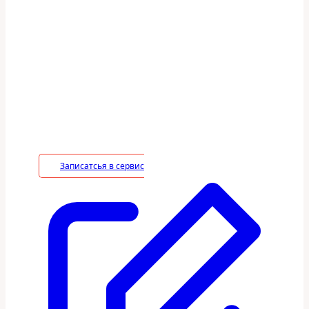
услуги действует 100%
гарантия
В период действия гарантийного срока
владелец вправе потребовать устранение
недостатков в услуге на безвозмездной
основе, включая необходимые работы по
монтажу/демонтажу.
Записатсья в сервис