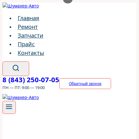
Перейти
к
Главная
содержимому
Ремонт
Запчасти
Прайс
Контакты
8 (843) 250-07-05
Обратный звонок
ПН — ПТ: 9:00 — 19:00
ШумахерАВТО
/
Ремонт
/
Hyundai
/
Hyundai i10
/
Тормозная
система Hyundai i10