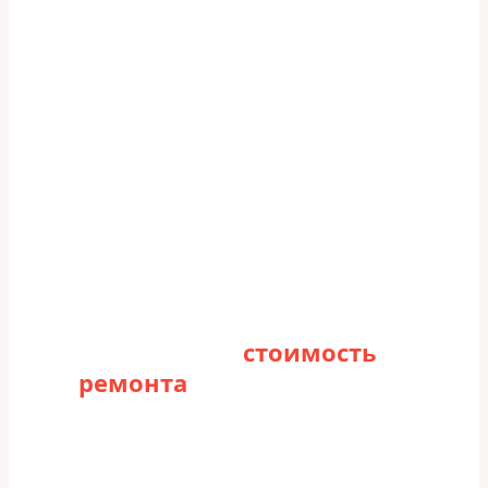
Рассчитайте
стоимость
ремонта
Заполните форму для точного расчета
стоимости