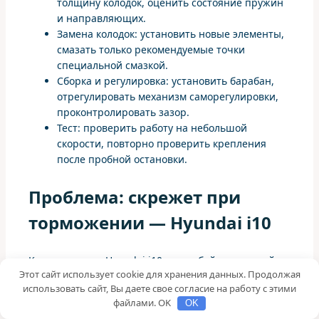
толщину колодок, оценить состояние пружин
и направляющих.
Замена колодок: установить новые элементы,
смазать только рекомендуемые точки
специальной смазкой.
Сборка и регулировка: установить барабан,
отрегулировать механизм саморегулировки,
проконтролировать зазор.
Тест: проверить работу на небольшой
скорости, повторно проверить крепления
после пробной остановки.
Проблема: скрежет при
торможении — Hyundai i10
Клиент привез Hyundai i10 с жалобой на громкий
Этот сайт использует cookie для хранения данных. Продолжая
скрежет при торможении и выраженную вибрацию
использовать сайт, Вы даете свое согласие на работу с этими
педали. При осмотре выяснилось, что внутренние
файлами. OK
OK
поверхности барабана покрылись пятнами