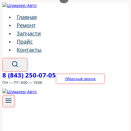
Перейти
к
Главная
содержимому
Ремонт
Запчасти
Прайс
Контакты
8 (843) 250-07-05
Обратный звонок
ПН — ПТ: 9:00 — 19:00
ШумахерАВТО
/
Ремонт
/
Peugeot
/
Peugeot 301
/
Двигатель
Peugeot 301