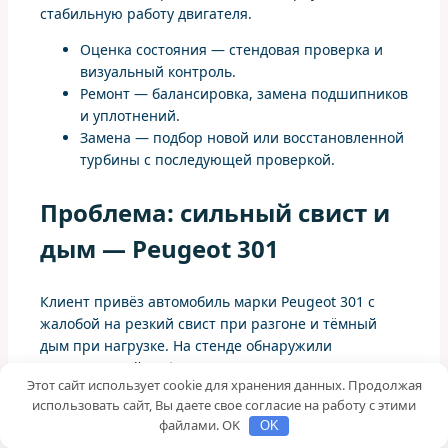
стабильную работу двигателя.
Оценка состояния — стендовая проверка и
визуальный контроль.
Ремонт — балансировка, замена подшипников
и уплотнений.
Замена — подбор новой или восстановленной
турбины с последующей проверкой.
Проблема: сильный свист и
дым — Peugeot 301
Клиент привёз автомобиль марки Peugeot 301 с
жалобой на резкий свист при разгоне и тёмный
дым при нагрузке. На стенде обнаружили
значительный люфт вала и изношенные
Этот сайт использует cookie для хранения данных. Продолжая
маслосъёмные уплотнения. Кроме того, в
использовать сайт, Вы даете свое согласие на работу с этими
воздуховоде нашли трещину, через которую
файлами. OK
OK
попадал лишний воздух и пыль.