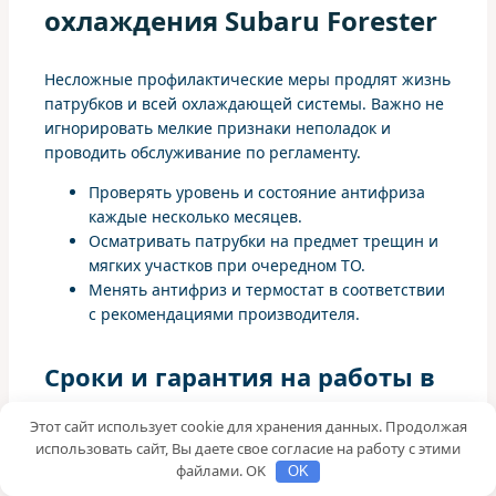
охлаждения Subaru Forester
Несложные профилактические меры продлят жизнь
патрубков и всей охлаждающей системы. Важно не
игнорировать мелкие признаки неполадок и
проводить обслуживание по регламенту.
Проверять уровень и состояние антифриза
каждые несколько месяцев.
Осматривать патрубки на предмет трещин и
мягких участков при очередном ТО.
Менять антифриз и термостат в соответствии
с рекомендациями производителя.
Сроки и гарантия на работы в
«Шумахеравто»
Этот сайт использует cookie для хранения данных. Продолжая
использовать сайт, Вы даете свое согласие на работу с этими
файлами. OK
OK
На типичную замену пары патрубков уходит от 1 до