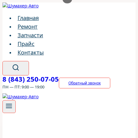
Перейти
к
Главная
содержимому
Ремонт
Запчасти
Прайс
Контакты
8 (843) 250-07-05
Обратный звонок
ПН — ПТ: 9:00 — 19:00
ШумахерАВТО
/
Ремонт
/
Subaru
/
Subaru Forester
/
Система
отопления и охлаждения Subaru Forester