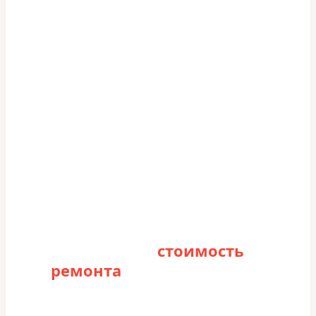
Рассчитайте
стоимость
ремонта
Заполните форму для точного расчета
стоимости