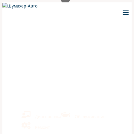
Перейти
к
содержимому
ШумахерАВТО
/
Ремонт
/
Subaru
/
Subaru Impreza WRX
/
Тех
Обслуживание Subaru Impreza WRX
ТО 3 на Subaru Impreza
WRX — Автосервис
«ШумахерАвто» в Казани
Ремонт иномарок и отечественных авто
Кузовной ремонт
Экономия на ТО 40% в сравнении с дилерами
Диагностика
Обслуживание
Ремонт