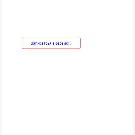
владелец вправе потребовать
устранение недостатков в услуге на
безвозмездной основе, включая
необходимые работы по монтажу/
демонтажу.
Записатсья в сервис