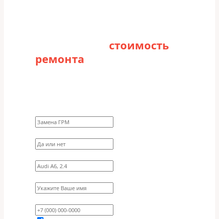
Рассчитайте
стоимость
ремонта
Заполните форму для точного расчета
стоимости
Какие работы нужно сделать?
Требуются ли запчасти?
Укажите марку, модель, двигатель
Имя
Ваш телефон