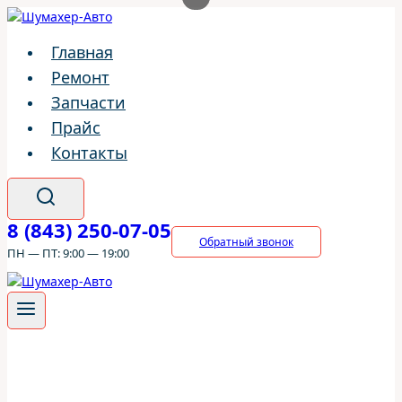
Перейти
к
Главная
содержимому
Ремонт
Запчасти
Прайс
Контакты
8 (843) 250-07-05
Обратный звонок
ПН — ПТ: 9:00 — 19:00
ШумахерАВТО
/
Ремонт
/
Subaru
/
Subaru Legacy
/
Тех
Обслуживание Subaru Legacy