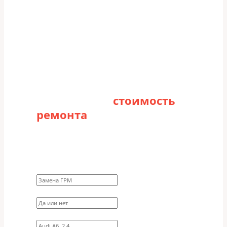
Рассчитайте
стоимость
ремонта
Заполните форму для точного расчета
стоимости
Какие работы нужно сделать?
Требуются ли запчасти?
Укажите марку, модель, двигатель