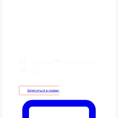
ТО 1 на Subaru Legacy —
Автосервис
«ШумахерАвто» в Казани
Ремонт иномарок и отечественных авто
Кузовной ремонт
Экономия на ТО 40% в сравнении с дилерами
Диагностика
Обслуживание
Ремонт
Записаться в сервис