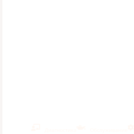
ШумахерАВТО
/
Ремонт
/
Subaru
/
Subaru XV
/
Сист
Замена ради
Subaru XV —
Казани
Ремонт иномарок и отечественных
Кузовной ремонт
Экономия на ТО 40% в сравнении 
Диагностика
Обслуживание