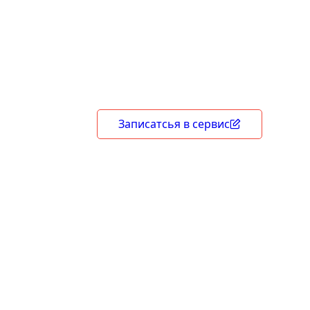
гарантия
В период действия гарантийного срока 
вправе потребовать устранение недостат
безвозмездной основе, включая необхо
по монтажу/демонтажу.
Записатсья в сервис