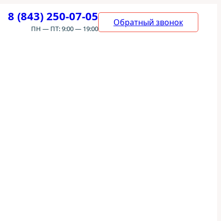
8 (843) 250-07-05
Обратный звонок
ПН — ПТ: 9:00 — 19:00
а Suzuki
рАвто» в