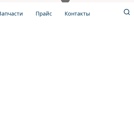
Запчасти
Прайс
Контакты
монт трансмиссии Suzuki Vitara
ндра сцепления н
тосервис «Шумахе