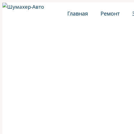
Перейти
Главная
Ремонт
к
содержимому
ШумахерАВТО
/
Ремонт
/
Suzuki
/
Suzuki Vitara
/
Ре
Замена цили
Vitara — Ав
Казани