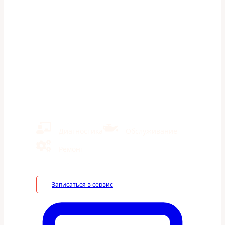
Диагностика топливной
системы на Suzuki XL-7 —
Автосервис
«ШумахерАвто» в Казани
Ремонт иномарок и отечественных авто
Кузовной ремонт
Экономия на ТО 40% в сравнении с дилерами
Диагностика
Обслуживание
Ремонт
Записаться в сервис