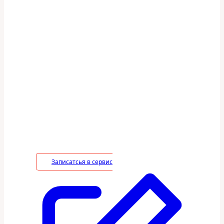
На все оказываемые
услуги действует 100%
гарантия
В период действия гарантийного срока
владелец вправе потребовать
устранение недостатков в услуге на
безвозмездной основе, включая
необходимые работы по монтажу/
демонтажу.
Записатсья в сервис