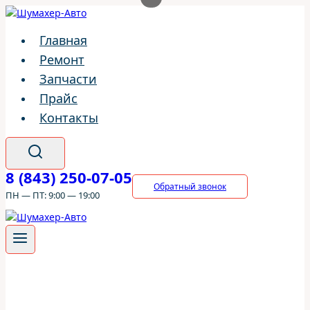
Перейти
к
Главная
содержимому
Ремонт
Запчасти
Прайс
Контакты
8 (843) 250-07-05
Обратный звонок
ПН — ПТ: 9:00 — 19:00
ШумахерАВТО
/
Ремонт
/
Suzuki
/
Suzuki XL-7
/
Топливная
система Suzuki XL-7