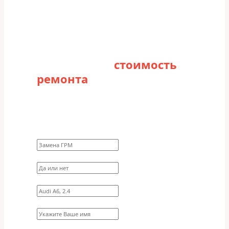
Рассчитайте
стоимость
ремонта
Заполните форму для точного расчета
стоимости
Какие работы нужно сделать?
Требуются ли запчасти?
Укажите марку, модель, двигатель
Имя
Ваш телефон