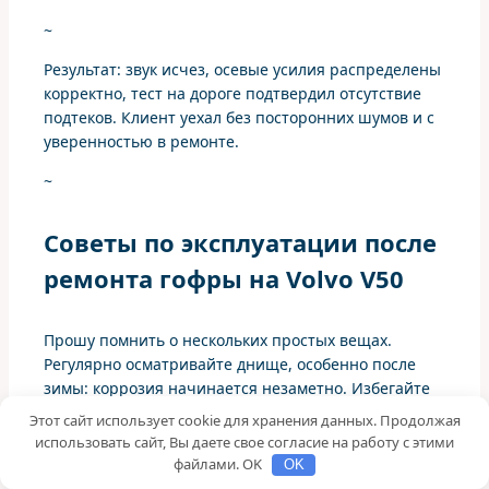
~
Результат: звук исчез, осевые усилия распределены
корректно, тест на дороге подтвердил отсутствие
подтеков. Клиент уехал без посторонних шумов и с
уверенностью в ремонте.
~
Советы по эксплуатации после
ремонта гофры на Volvo V50
Прошу помнить о нескольких простых вещах.
Регулярно осматривайте днище, особенно после
зимы: коррозия начинается незаметно. Избегайте
серьёзных ударов днищем, они быстро губят гибкие
Этот сайт использует cookie для хранения данных. Продолжая
участки выхлопа.
использовать сайт, Вы даете свое согласие на работу с этими
файлами. OK
OK
Если замечаете изменение звука, лучше приехать