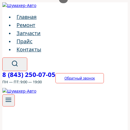
Перейти
к
Главная
содержимому
Ремонт
Запчасти
Прайс
Контакты
8 (843) 250-07-05
Обратный звонок
ПН — ПТ: 9:00 — 19:00
ШумахерАВТО
/
Ремонт
/
Volvo
/
Volvo V50
/
Выхлопная
система Volvo V50