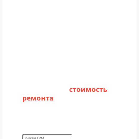
Рассчитайте
стоимость
ремонта
Заполните форму для точного расчета
стоимости
Какие работы нужно сделать?