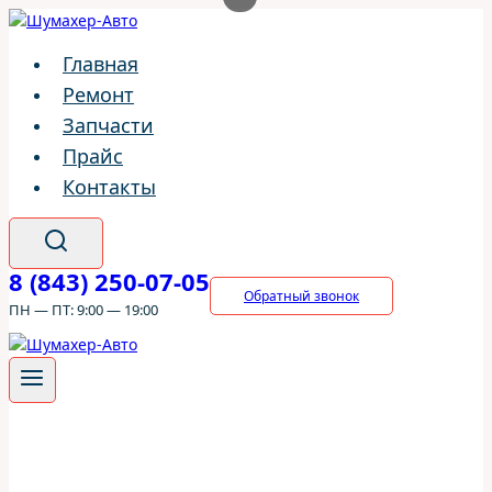
Перейти
к
Главная
содержимому
Ремонт
Запчасти
Прайс
Контакты
8 (843) 250-07-05
Обратный звонок
ПН — ПТ: 9:00 — 19:00
ШумахерАВТО
/
Ремонт
/
Suzuki
/
Suzuki Swift
/
Кузовной
ремонт Suzuki Swift