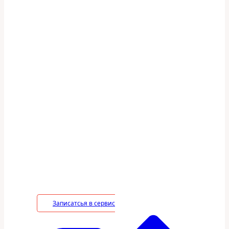
На все оказываемые
услуги действует 100%
гарантия
В период действия гарантийного срока
владелец вправе потребовать
устранение недостатков в услуге на
безвозмездной основе, включая
необходимые работы по монтажу/
демонтажу.
Записатсья в сервис