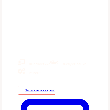
Выставление зазоров
кузова на Suzuki Swift —
Автосервис
«ШумахерАвто» в Казани
Ремонт иномарок и отечественных авто
Кузовной ремонт
Экономия на ТО 40% в сравнении с дилерами
Диагностика
Обслуживание
Ремонт
Записаться в сервис