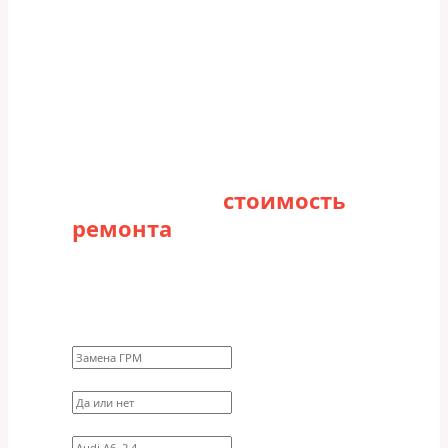
Рассчитайте
стоимость
ремонта
Заполните форму для точного расчета
стоимости
Какие работы нужно сделать?
Требуются ли запчасти?
Укажите марку, модель, двигатель