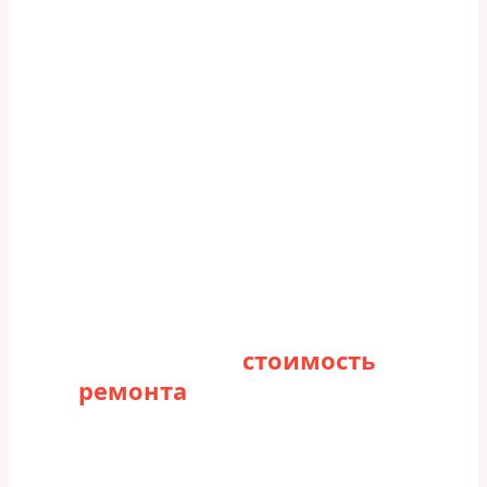
Рассчитайте
стоимость
ремонта
Заполните форму для точного расчета
стоимости