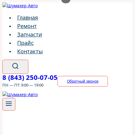
Перейти
к
Главная
содержимому
Ремонт
Запчасти
Прайс
Контакты
8 (843) 250-07-05
Обратный звонок
ПН — ПТ: 9:00 — 19:00
ШумахерАВТО
/
Ремонт
/
Suzuki
/
Suzuki XL-7
/
Топливная
система Suzuki XL-7