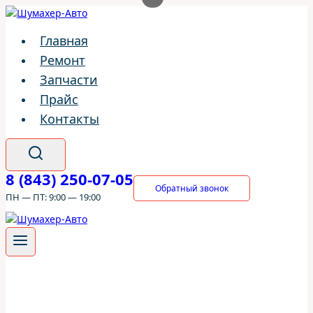
Перейти
к
Главная
содержимому
Ремонт
Запчасти
Прайс
Контакты
8 (843) 250-07-05
Обратный звонок
ПН — ПТ: 9:00 — 19:00
ШумахерАВТО
/
Ремонт
/
Suzuki
/
Suzuki Vitara
/
Система
отопления и охлаждения Suzuki Vitara