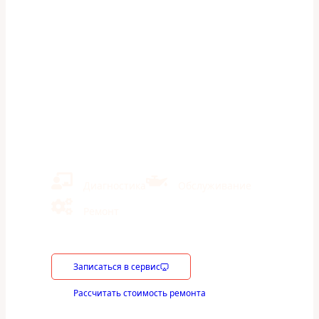
Замена термостата на
Suzuki Vitara —
Автосервис
«ШумахерАвто» в Казани
Ремонт иномарок и отечественных авто
Кузовной ремонт
Экономия на ТО 40% в сравнении с дилерами
Диагностика
Обслуживание
Ремонт
Записаться в сервис
Рассчитать стоимость ремонта