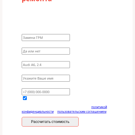
Заполните форму для точного расчета
стоимости
Какие работы нужно сделать?
Требуются ли запчасти?
Укажите марку, модель, двигатель
Имя
Ваш телефон
Отправляя данную форму, вы соглашаетесь с
политикой
конфиденциальности
и
пользовательским соглашением
Рассчитать стоимость